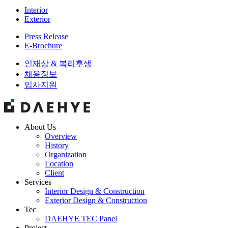
Interior
Exterior
Press Release
E-Brochure
인재상 & 복리후생
채용정보
입사지원
About Us
Overview
History
Organization
Location
Client
Services
Interior Design & Construction
Exterior Design & Construction
Tec
DAEHYE TEC Panel
Project